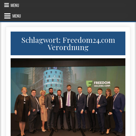
Skip
MENU
to
content
MENU
Schlagwort:
Freedom24.com
Verordnung