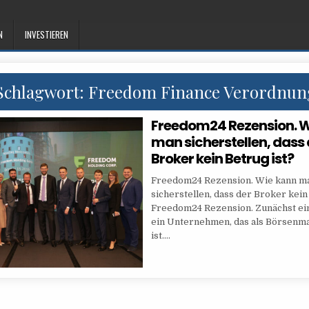
N
INVESTIEREN
Schlagwort:
Freedom Finance Verordnun
Freedom24 Rezension. W
man sicherstellen, dass 
Broker kein Betrug ist?
Freedom24 Rezension. Wie kann m
sicherstellen, dass der Broker kein
Freedom24 Rezension. Zunächst ein
ein Unternehmen, das als Börsenma
ist….