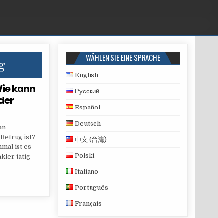
WÄHLEN SIE EINE SPRACHE
g
English
ie kann
Русский
der
Español
Deutsch
an
 Betrug ist?
中文 (台灣)
mal ist es
Polski
kler tätig
Italiano
Português
Français