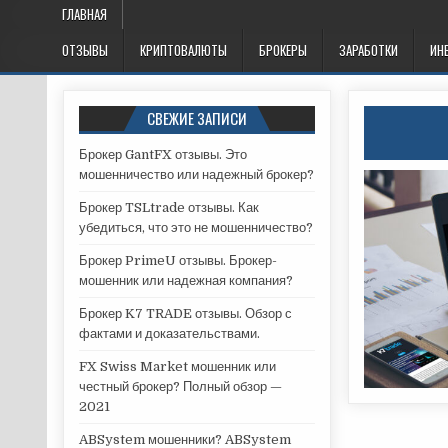
Skip
ГЛАВНАЯ
to
ОТЗЫВЫ
КРИПТОВАЛЮТЫ
БРОКЕРЫ
ЗАРАБОТКИ
ИН
content
СВЕЖИЕ ЗАПИСИ
Брокер GantFX отзывы. Это
мошенничество или надежный брокер?
Брокер TSLtrade отзывы. Как
убедиться, что это не мошенничество?
Брокер PrimeU отзывы. Брокер-
мошенник или надежная компания?
Брокер K7 TRADE отзывы. Обзор с
фактами и доказательствами.
FX Swiss Market мошенник или
честный брокер? Полный обзор —
2021
ABSystem мошенники? ABSystem