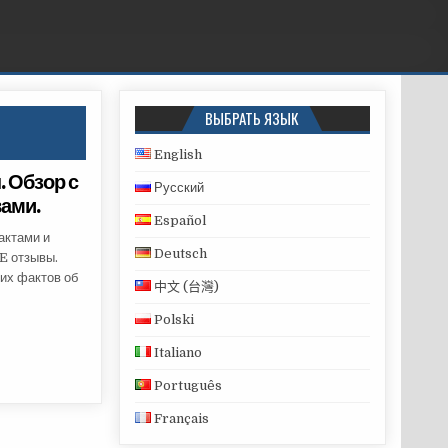
ВЫБРАТЬ ЯЗЫК
English
 Обзор с
Русский
вами.
Español
актами и
Deutsch
E отзывы.
их фактов об
中文 (台灣)
Polski
Italiano
Português
Français